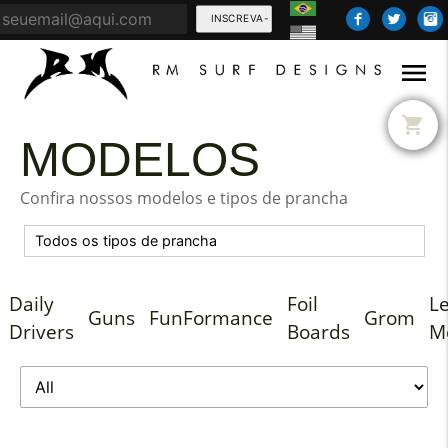
INSCREVA-
SE
menu
shopping_cart
MODELOS
Confira nossos modelos e tipos de prancha
Daily
Foil
L
Guns
FunFormance
Grom
Drivers
Boards
M