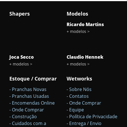
delete
Shapers
Modelos
Sub-
Total
Ricardo Martins
+ modelos >
Quantidade
arrow_drop_down
arrow_drop_up
Joca Secco
Claudio Hennek
+ modelos >
+ modelos >
Estoque / Comprar
Wetworks
- Pranchas Novas
- Sobre Nós
- Pranchas Usadas
- Contatos
- Encomendas Online
- Onde Comprar
- Onde Comprar
- Equipe
- Construção
- Política de Privacidade
- Cuidados com a
- Entrega / Envio